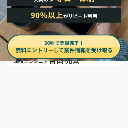
独自のシステムにより
90％以上
POINT
01
が
リピート利用
業界最高水準の高額報酬を実
現
業界を熟知したエンジニアが案件相談を担当。
30秒で登録完了！
履歴書には載らない貴方の経験やスキルを企業に
無料エントリーして案件情報を受け取る
伝えることで、より条件の良い案件の獲得を目指
吉田 亮太
します。
現役エンジニア
また、弊社で運営しているプログラミングスクー
【経歴】
ル卒業生とフリーランスの方の抱き合わせで案件
を受注することで、
フリーランス単体での金額を
SIerにて会計システム等のエンタープライズシステムの開
超える高水準の報酬を実現
しています。
発、ITコンサルを5年。
フリーランスの方には案件獲得やメンバー教育の
その後、楽天株式会社にてマーケティング系システムの開
貢献分として、受注金額の一部を報酬に上乗せし
発、プロダクトマネージメントを7年経験。
ています。
フリーランス経験を経て現在は株式会社KADODEでCTOを
プログラミングスクールを運営している弊社だか
らこそ実現できる
業界最高水準の高額報酬モデル
務める。
です。