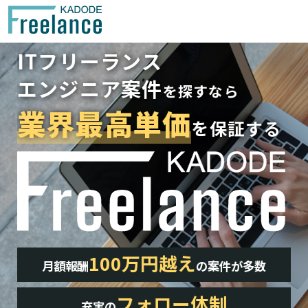
ITフリーランス
エンジニア案件
を探すなら
業界最高単価
を保証する
Our Features
100万円越え
月額報酬
の
案件が多数
KADODE Freelanceが選ばれる理由
フォロー体制
充実の