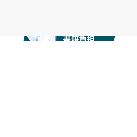
長期案件を中心にご紹介
。
POINT
03
自由な働き方と経済的安定を両立できる。
リモートや業界、ポジションなど自分の長所を活
かした案件をご提案いたします。
長期的に働けるプロジェクトに入ってフリーラン
スならではの悩みからも脱却。
稼働前の面談対策はもちろん、
POINT
04
稼働後も安心して働けるよう徹底的にサポ
ート
。
フリーランスでもキャリア設計が必要な時代。よ
り価値のある人材になるためのご提案やサポート
が受けられます。
キャリアアドバイザーとワクワクした未来を描き
ましょう。