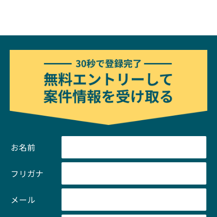
お名前
フリガナ
メール