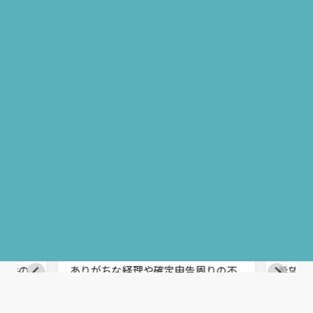
User's Voice
利用者の声
クター
N.Kさん 30代 コンサルタント
M.
るので
レベルの高い案件に参画でき
ス
希望
キルアップを実感しています
え
現
ます
ていた
フォローが手厚く、フリーランスに
条件の
ありがちな経理や確定申告周りの不
希望す
スがKA
安も解消できました。
ランス
今では誰もが知っているサービスの
てあり